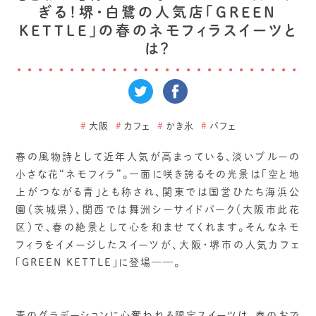
ぎる！堺・白鷺の人気店「GREEN
KETTLE」の春のネモフィラスイーツと
は？
#
大阪
#
カフェ
#
かき氷
#
パフェ
春の風物詩として近年人気が高まっている、淡いブルーの
小さな花“ネモフィラ”。一面に咲き誇るその光景は「空と地
上がつながる青」とも称され、関東では国営ひたち海浜公
園（茨城県）、関西では舞洲シーサイドパーク（大阪市此花
区）で、春の絶景として心を和ませてくれます。そんなネモ
フィラをイメージしたスイーツが、大阪・堺市の人気カフェ
「GREEN KETTLE」に登場——。
青のグラデーションに心奪われる限定スイーツは、春のおで