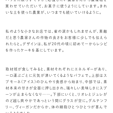
買わせていただいて、お菓子に使うようにしています。きれ
いな土を使った農業が、いつまでも続いていけるように。
私のような小さなお店では、雀の涙かもしれませんが、素敵
だと思う農家さんの作物の良さをお客様に少しでも伝えら
れたらと。デザインは、私が20代の頃に初めて一からレシピ
を作ったケーキを基にしています。
取材班が食してみると、素材それぞれにエネルギーがあり、
一口運ぶごとに元気が湧いてくるようなパフェで。上部はス
プモーネ(アイス)のひんやり食感から始まり、中部では、素
材本来の甘さが全面に押し出され、瑞々しい美味しさにスプ
ーンが止まらなくなり……。下部にいくと、リオレとジュレが
のど越し爽やかであっという間にグラスが空に。グルテンフ
リー、ヴィーガンだからか、体の細胞ひとつひとつが喜んで