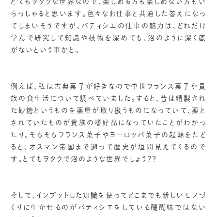
とてもヲタクな世界なので、楽しめる方も楽しめない方もい
らっしゃると思います。色々なお仕事と共通した答えになっ
てしまいそうですが、パティシエの仕事の魅力は、どれだけ
学んで研究して知識や技術を深めても、沼のように深く底
がないという事かと。
例えば、私は古典菓子が好きなので中世フランス菓子や貴
族の食生活について調べていました。すると、昔は精製され
た砂糖というものを薬屋が取り扱うものになっていて、薬と
されていたものが貴族の嗜好品になっていたことがわかっ
たり、そもそもフランス菓子やヨーロッパ菓子の起源をたど
ると、オスマン帝国まで遡って歴史が垣間見えてくるので
す。とてもヲタクで沼のような世界でしょう？？
そして、インプットした知識を使ってどこまでも新しいモノづ
くりに生かせるのがパティシエをしている醍醐味ではない