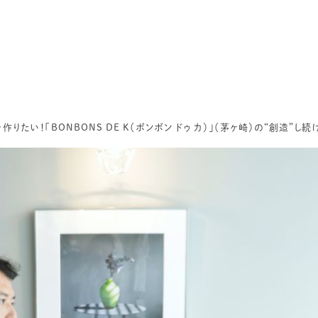
りたい！「BONBONS DE K（ボンボン ドゥ カ）」（茅ヶ崎）の“創造”し