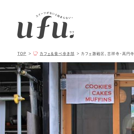
TOP
カフェ＆食べ歩き部
カフェ激戦区、吉祥寺・高円