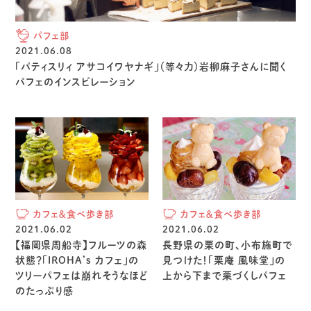
パフェ部
2021.06.08
「パティスリィ アサコイワヤナギ」（等々力）岩柳麻子さんに聞く
パフェのインスピレーション
カフェ＆食べ歩き部
カフェ＆食べ歩き部
2021.06.02
2021.06.02
【福岡県周船寺】フルーツの森
長野県の栗の町、小布施町で
状態？「IROHA’s カフェ」の
見つけた！「栗庵 風味堂」の
ツリーパフェは崩れそうなほど
上から下まで栗づくしパフェ
のたっぷり感