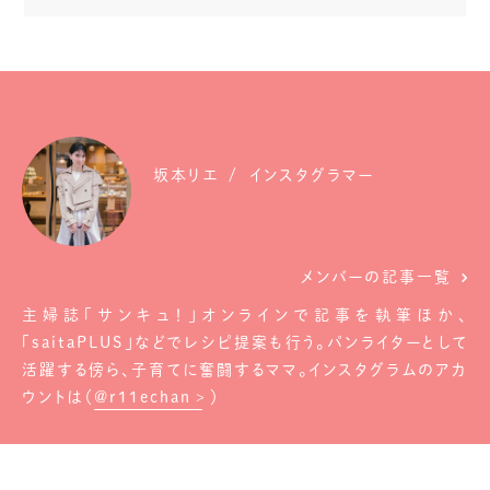
坂本リエ
インスタグラマー
メンバーの記事一覧
主婦誌「サンキュ！」オンラインで記事を執筆ほか、
「saitaPLUS」などでレシピ提案も行う。パンライターとして
活躍する傍ら、子育てに奮闘するママ。インスタグラムのアカ
ウントは（
@r11echan
）