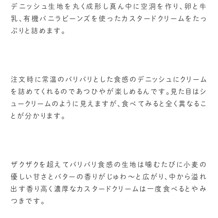
デニッシュ生地を丸く成形し真ん中に空洞を作り、卵と牛
乳、有機バニラビーンズを使ったカスタードクリームをたっ
ぷりと詰めます。
注文時に常温のバリバリとした食感のデニッシュにクリーム
を詰めてくれるのであつひやが楽しめるんです。見た目はシ
ュークリームのように見えますが、食べてみると全く異なるこ
とが分かります。
ザクザクを超えてバリバリ食感の生地は噛むたびに小麦の
優しい甘さとバターの香りがじゅわ～と広がり、中から溢れ
出す香り高く濃厚なカスタードクリームは一度食べるとやみ
つきです。