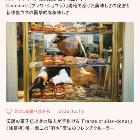
Chocolats（ブノワ・ショコラ）」現地で感じた美味しさの秘密と
新作黒ゴマの衝撃的な美味しさ
カフェ＆食べ歩き部
2025.12.18
伝説の菓子店出身の職人が手掛ける「Franse cruller-donut」
（浅草橋）唯一無二の“軽さ”魔法のフレンチクルーラー