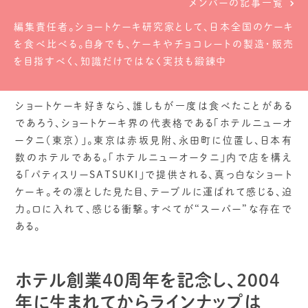
メンバーの記事一覧
編集責任者。ショートケーキ研究家として、日本全国のケーキ
を食べ比べる。自身でも、ケーキやチョコレートの製造・販売
を目指すべく、知識だけではなく実技も鍛錬中
ショートケーキ好きなら、誰しもが一度は食べたことがある
であろう、ショートケーキ界の代表格である「ホテルニューオ
ータニ（東京）」。東京は赤坂見附、永田町に位置し、日本有
数のホテルである。「ホテルニューオータニ」内で店を構え
る「パティスリーSATSUKI」で提供される、真っ白なショート
ケーキ。その凛とした見た目、テーブルに運ばれて感じる、迫
力。口に入れて、感じる衝撃。すべてが“スーパー”な存在で
ある。
ホテル創業40周年を記念し、2004
年に生まれてからラインナップは