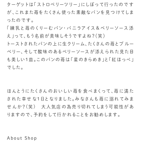
ターゲットは「ストロベリーツリー」にしぼって行ったのです
が、これまた苺をたくさん使った素敵なパンを見つけてしま
ったのです。
「練乳と苺のくりーむパン・バニラアイス&ベリーソース添
え」って、もう名前が美味しそうですよね？（笑）
トーストされたパンの上に生クリーム、たくさんの苺とブルー
ベリー、そして酸味のあるベリーソースが添えられた見た目
も美しい1皿。このパンの苺は「星のきらめき」と「紅ほっぺ」
でした。
ほんとうにたくさんのおいしい苺を食べまくって、苺に満た
された幸せな1日となりました。みなさんも苺に溺れてみま
せんか？(笑) 大人気店の為売り切れてしまう可能性があ
りますので、予約をして行かれることをお勧めします。
About Shop