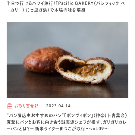
半日で行けるハワイ旅行！「Pacific BAKERY（パシフィック ベ
ーカリー）」（七里ガ浜）で本場の味を堪能
お取り寄せ部
2023.04.14
“パン屋店主おすすめのパン”「ボンヴィボン」（神奈川・青葉台）
真摯にパンとお客に向き合う誠実派シェフが推す、ガリガリカレ
ーパンとは？～新米ライターまつこが取材～vol.09～