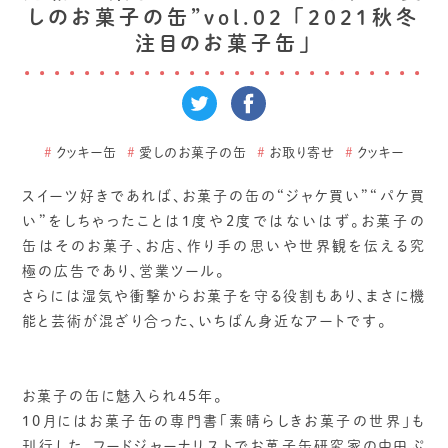
しのお菓子の缶”vol.02 「2021秋冬
注目のお菓子缶」
#
クッキー缶
#
愛しのお菓子の缶
#
お取り寄せ
#
クッキー
スイーツ好きであれば、お菓子の缶の“ジャケ買い”“パケ買
い”をしちゃったことは1度や2度ではないはず。お菓子の
缶はそのお菓子、お店、作り手の思いや世界観を伝える究
極の広告であり、営業ツール。
さらには湿気や衝撃からお菓子を守る役割もあり、まさに機
能と芸術が混ざり合った、いちばん身近なアートです。
お菓子の缶に魅入られ45年。
10月にはお菓子缶の専門書「素晴らしきお菓子の世界」も
刊行した、フードジャーナリストでお菓子缶研究家の中田ぷ