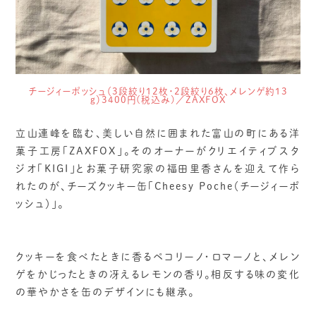
チージィーポッシュ（3段絞り12枚・2段絞り6枚、メレンゲ約13
ｇ）3400円(税込み)／ZAXFOX
立山連峰を臨む、美しい自然に囲まれた富山の町にある洋
菓子工房「ZAXFOX」。そのオーナーがクリエイティブスタ
ジオ「KIGI」とお菓子研究家の福田里香さんを迎えて作ら
れたのが、チーズクッキー缶「Cheesy Poche（チージィーポ
ッシュ）」。
クッキーを食べたときに香るペコリーノ・ロマーノと、メレン
ゲをかじったときの冴えるレモンの香り。相反する味の変化
の華やかさを缶のデザインにも継承。