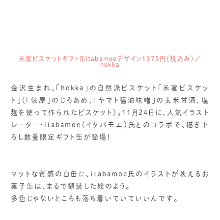
米蜜ビスケットギフト缶itabamoeデザイン1375円（税込み）／
hokka
金沢生まれ、「hokka」の自然派ビスケット「米蜜ビスケッ
ト」（「俵屋」のじろあめ、「ヤマト醤油味噌」の玄米甘酒、塩
麹を使って作られたビスケット）。11月24日に、人気イラスト
レーター・itabamoe（イタバモエ）氏とのコラボで、描き下
ろし数量限定ギフト缶が登場！
マットな質感の白缶に、itabamoe氏のイラストが映えるお
菓子缶は、まるで額装した絵のよう。
多色じゃないところも落ち着いていていいんです。