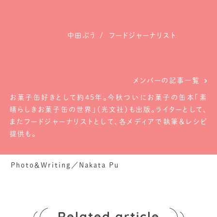
中田ぷう
フードジャーナリスト
メンバーの記事一覧
お菓子缶好きとして約45年。今秋ついにお菓子の缶本「素
晴らしきお菓子缶の世界」（光文社）も出版。ライターとして、
またフードジャーナリストとして、各メディアで執筆＆レシピ
提供も。
Photo＆Writing／Nakata Pu