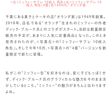
＜左＞ミッフィーサブレ 10枚入 角缶＜右＞ミッフィーサブレ 10
枚入 角缶（４面）各1404円／オランダ家
千葉にある菓子とケーキの店「オランダ家」は1949年創業。
2018年、店名である“オランダ”生まれのミッフィーの作者
ディック・ブルーナ氏とのコラボがスタート。当初は数量限定
販売の予定が、あまりに人気に定番商品となった。このとき
発売されたのが、＜写真左＞の「ミッフィーサブレ 10枚入
角缶」。そして今年10月、＜写真右＞の“4面”バージョンを数
量限定で新たに登場。
私がこの“ミッフィー缶”を好きなのは、変に子どもっぽくせ
ず、ディック・ブルーナ氏のグラフィカルな魅力をそのまま活
かしているところ。“ミッフィー”の魅力がきちんと伝わります
よね。