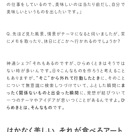
の仕事をしているので、美味しいのは当たり前だし、自分で
美味しいというものを出したいです。」
Q.先ほど見た風景、情景がテーマになると伺いましたが、常
にメモを取ったり、休日にどこかへ行かれるのでしょうか？
神通シェフ「それもあるのですが、ひらめくときはそうでは
ない時が多いんです。日々こんなものを作ろうと考えること
もありますが、
“そこ”から外れて行動したとき
に、そのこと
について無意識に検索しつづけていて、ふとした瞬間に
ま
ったく関係ないものと出会った瞬間
に、発想が結びついて
一つのテーマやアイデアが思いつくことがあるんですよ。
ひ
らめきとは、そんなもの
です。
はかなく美しい、それが食べるアート