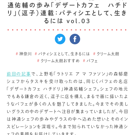
通佑輔の歩み「デザートカフェ ハチド
リ」（逗子）連載：パティシエとして、生き
るには vol.03
#
神奈川
#
パティシエとして、生きるには
#
クリーム太朗
#
クリーム太朗おすすめ
#
パフェ
前回の記事
で、上野毛「ラトリエ ア マ ファソン」の森郁磨
シェフからタスキを受け取ったのは、同じくパフェの名店
「デザートカフェ ハチドリ」神通佑輔シェフ。シェフの地元
でもある鎌倉の近く、逗子に店を構え、まるで画に描いたよ
うなパフェが多くの人を魅了してきました。今までその美し
いグラスの中のデザートへ注目が集まっていましたが、今回
は神通シェフの歩みやグラスの中へ込めた想いとそのイン
スピレーションを深堀り。今まで知られていなかった神通シ
ェフの素顔をお届けしていきます。