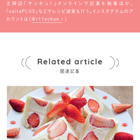
主婦誌「サンキュ！」オンラインで記事を執筆ほか、
「saitaPLUS」などでレシピ提案も行う。インスタグラムのア
カウントは（
@r11echan
）
Related article
関連記事