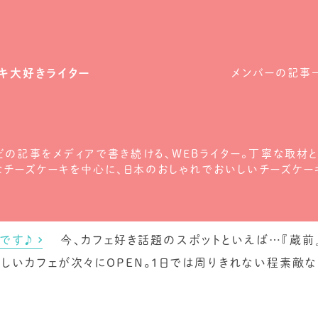
キ大好きライター
メンバーの記事
の記事をメディアで書き続ける、WEBライター。丁寧な取材と
なチーズケーキを中心に、日本のおしゃれでおいしいチーズケー
です♪
今、カフェ好き話題のスポットといえば…『蔵前』!
しいカフェが次々にOPEN。1日では周りきれない程素敵