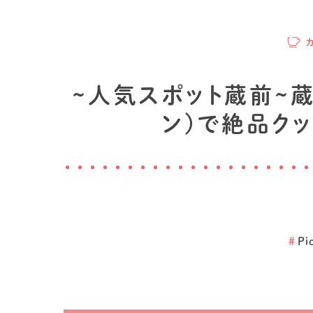
~人気スポット蔵前~蔵
ン)で絶品ク
#
Pi