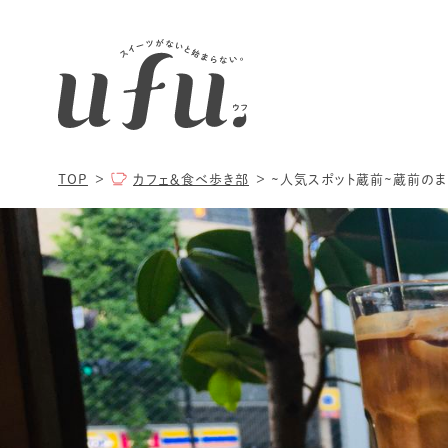
TOP
カフェ＆食べ歩き部
~人気スポット蔵前~蔵前のま