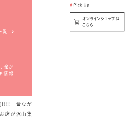
#
Pick Up
オンラインショップは
こちら
一覧
、確か
キ情報
!!! 昔なが
なお店が沢山集