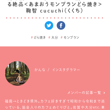
る絶品＜あまおうモンブランどら焼き＞
鞠智 cucuchi（くくち）
#
どら焼き
#
大分
#
モンブラン
かんな
インスタグラマー
メンバーの記事一覧
福岡→ときどき県外。カフェ好きすぎて昭和から令和まで巡
っている、筋金入りのカフェめぐりびと。佐賀や大分etc.車