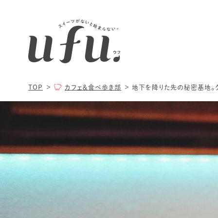
TOP
カフェ＆食べ歩き部
地下を降りた先の秘密基地。クリ