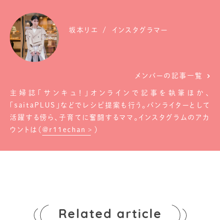
坂本リエ
インスタグラマー
メンバーの記事一覧
主婦誌「サンキュ！」オンラインで記事を執筆ほか、
「saitaPLUS」などでレシピ提案も行う。パンライターとして
活躍する傍ら、子育てに奮闘するママ。インスタグラムのアカ
ウントは（
@r11echan
）
Related article