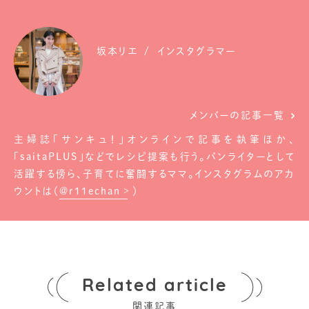
坂本リエ
インスタグラマー
メンバーの記事一覧
主婦誌「サンキュ！」オンラインで記事を執筆ほか、
「saitaPLUS」などでレシピ提案も行う。パンライターとして
活躍する傍ら、子育てに奮闘するママ。インスタグラムのアカ
ウントは（
@r11echan
）
Related article
関連記事