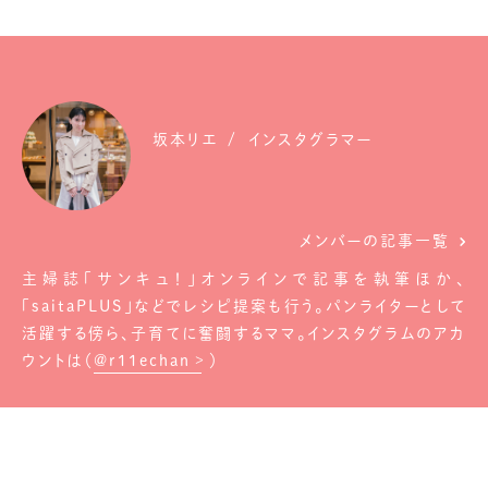
坂本リエ
インスタグラマー
メンバーの記事一覧
主婦誌「サンキュ！」オンラインで記事を執筆ほか、
「saitaPLUS」などでレシピ提案も行う。パンライターとして
活躍する傍ら、子育てに奮闘するママ。インスタグラムのアカ
ウントは（
@r11echan
）