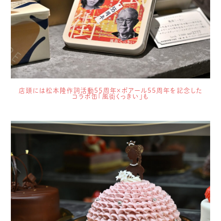
店頭には松本隆作詞活動55周年×ポアール55周年を記念した
コラボ缶「風街くっきい」も