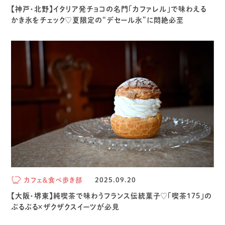
【神戸・北野】イタリア発チョコの名門「カファレル」で味わえる
かき氷をチェック♡夏限定の“デセール氷”に悶絶必至
カフェ＆食べ歩き部
2025.09.20
【大阪・堺東】純喫茶で味わうフランス伝統菓子♡「喫茶175」の
ぷるぷる×ザクザクスイーツが必見