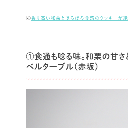
⑥
香り高い和栗とほろほろ食感のクッキーが絶
①食通も唸る味。和栗の甘さと
ベルタ―ブル（赤坂）