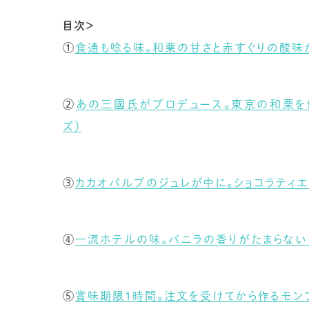
目次＞
①
食通も唸る味。和栗の甘さと赤すぐりの酸味が
②
あの三國氏がプロデュース。東京の和栗を使ったモンブ
ズ）
③
カカオパルプのジュレが中に。ショコラティエが
④
一流ホテルの味。バニラの香りがたまらないモ
⑤
賞味期限1時間。注文を受けてから作るモンブ