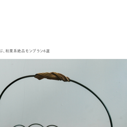
選ぶ、和栗系絶品モンブラン6選