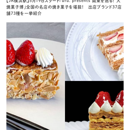
【JR横浜駅】5月19日スタート「ufu. presents 関東を巡る！ 大
焼菓子博」全国の名店の焼き菓子を堪能！ 出店ブランド37店
舗73種を一挙紹介