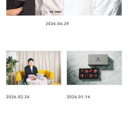
パティスリー部
2026.04.29
GWがピスタチオに染まる「BABBIピスタチオグリーンウィーク
2026」シェフインタビュー
チョコレート部
チョコレート部
2026.02.24
2026.01.14
年間3000種以上のスイーツ
バレンタインに新たな名ブラ
を食べる！ スイーツメディア
ンド誕生。人気店が手がける
の編集長クリーム太朗が語る
「CALATIR（カラティール） 」
2026年のホワイトデートレン
（柏市）圧巻のショコラの世界