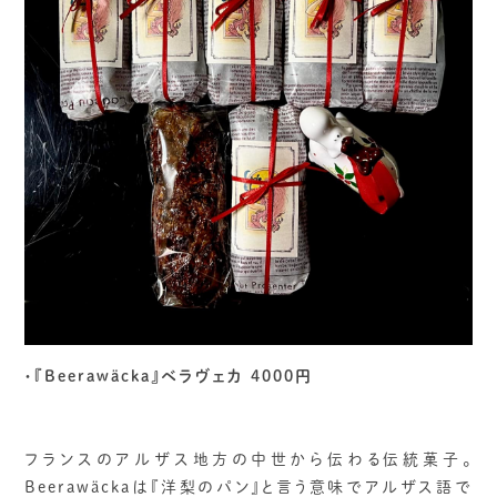
・『Beerawäcka』ベラヴェカ 4000円
フランスのアルザス地方の中世から伝わる伝統菓子。
Beerawäckaは『洋梨のパン』と言う意味でアルザス語で