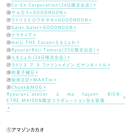
⑲
Co・En Corporation（24日限定出店）
⑳
サルカラ×GOODNOON
㉑
ラトリエヒロワキサカ×GOODNOON
㉒
Galet Galet×GOODNOON
㉓
ナラティブ
㉔
meiji THE Cacao×えもじょわ
㉕
Ryoura×Koji Tamura（23日限定出店）
㉖
えもじょわ（24日限定出店）
㉗
ラトリエ ア マ ファソン×メゾン ビヤンネートル
㉘
和菓子縁日
㉙
珈琲日記×MAATle
㉛
Chunk&MOG
Ryoura×L’atelier à ma façon× BIEN-
ETRE MAISON限定コラボレーション缶も登場
①アマゾンカカオ