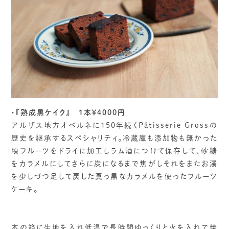
・『熟成黒ケイク』 1本￥4000円
アルザス地方オベルネに150年続くPâtisserie Grossの
歴史を継承するスペシャリティ。冷蔵庫も添加物も無かった
頃フルーツをドライに加工しラム酒につけて保存して、砂糖
をカラメルにしてさらに炭になるまで焦がしそれをまたお湯
を少しづつ足して戻した真っ黒なカラメルを使ったフルーツ
ケーキ。
木の箱に生地を入れ低温で長時間ゆっくりと火を入れて焼