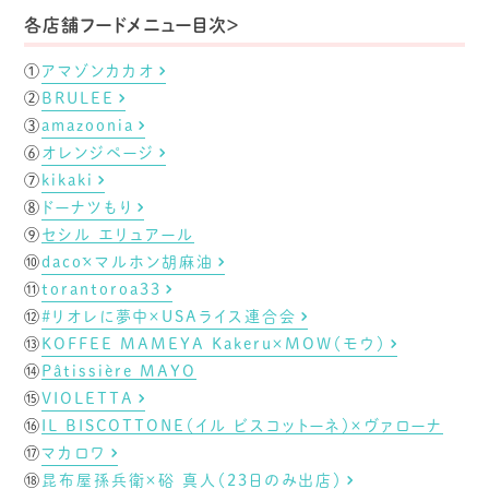
各店舗フードメニュー目次＞
①
アマゾンカカオ
②
BRULEE
③
amazoonia
⑥
オレンジページ
⑦
kikaki
⑧
ドーナツもり
⑨
セシル エリュアール
⑩
dacō×マルホン胡麻油
⑪
torantoroa33
⑫
#リオレに夢中×USAライス連合会
⑬
KOFFEE MAMEYA Kakeru×MOW（モウ）
⑭
Pâtissière MAYO
⑮
VIOLETTA
⑯
IL BISCOTTONE（イル ビスコットーネ）×ヴァローナ
⑰
マカロワ
⑱
昆布屋孫兵衛×硲 真人（23日のみ出店）