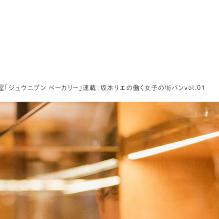
屋「ジュウニブン ベーカリー」連載：坂本リエの働く女子の街パンvol.01