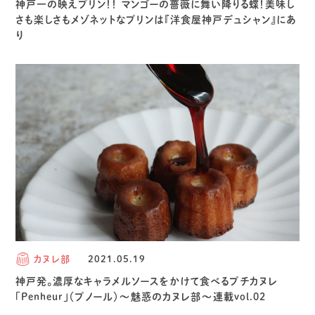
神戸一の映えプリン！！ マンゴーの薔薇に舞い降りる蝶！美味し
さも楽しさもメゾネットなプリンは『洋食屋神戸デュシャン』にあ
り
カヌレ部
2021.05.19
神戸発。濃厚なキャラメルソースをかけて食べるプチカヌレ
「Penheur」（プノール）～魅惑のカヌレ部～連載vol.02