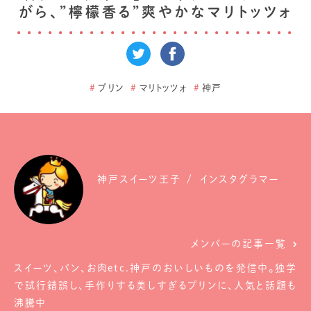
がら、”檸檬香る”爽やかなマリトッツォ
#
プリン
#
マリトッツォ
#
神戸
神戸スイーツ王子
インスタグラマー
メンバーの記事一覧
スイーツ、パン、お肉etc.神戸のおいしいものを発信中。独学
で試行錯誤し、手作りする美しすぎるプリンに、人気と話題も
沸騰中