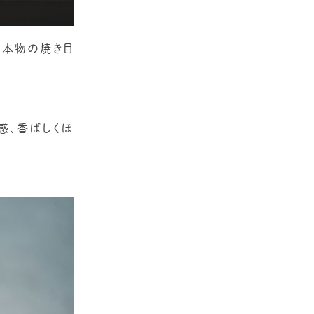
。本物の焼き目
感、香ばしくほ