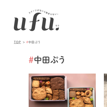
TOP
#
中田ぷう
#
中田ぷう