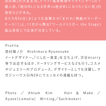
消防隊』烈火星宮役。ドラマ『魔進戦隊キラメイジャー』日下
優人役、『絶対BLになる世界vs絶対BLになりたくない男』内
海役などがある。
また5月26日（水）より主演舞台の「まわれ！無敵のマーダー
ケース！！」と、11月から舞台『ワールドトリガー the Stage』
嵐山准役にて出演が決定している。
Profile
西村隆ノ介 Nishimura Ryunosuke
イートデザイナー。「にしむー食堂」を立ち上げ、渋谷6curry
等で出店するほか、ケータリングサービスなども行う。コスメ
やジュエリーのプロデュース、デザイナーとしても活躍し、マ
ガジンハウスGINZAにてエッセイの連載も持つ。
Photo／Ahlum Kim Hair＆Make／
Ayane（Lomalia） Writing／Sachikokori