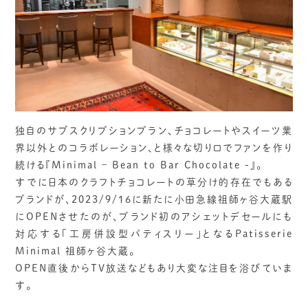
独自のサブスクリプションプラン、チョコレートやスイーツ業
界以外とのコラボレーション、と様々な切り口でファンを作り
続ける『Minimal – Bean to Bar Chocolate -』。
すでに日本のクラフトチョコレートの草分け的存在でもある
ブランドが、2023/9/16に新たに小田急線祖師ヶ谷大蔵駅
にOPENさせたのが、ブランド初のアシェットデセールにも
対応する「工房併設型パティスリー」となるPatisserie
Minimal 祖師ヶ谷大蔵。
OPEN直後からTV放送などもあり大変な注目を浴びていま
す。