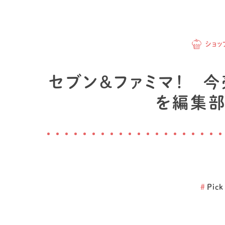
ショッ
セブン＆ファミマ！ 
を編集部
#
Pick