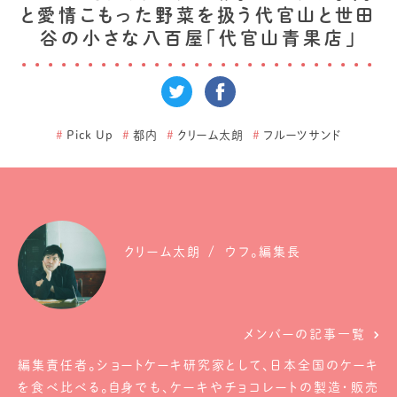
と愛情こもった野菜を扱う代官山と世田
谷の小さな八百屋「代官山青果店」
#
Pick Up
#
都内
#
クリーム太朗
#
フルーツサンド
クリーム太朗
ウフ。編集長
メンバーの記事一覧
編集責任者。ショートケーキ研究家として、日本全国のケーキ
を食べ比べる。自身でも、ケーキやチョコレートの製造・販売