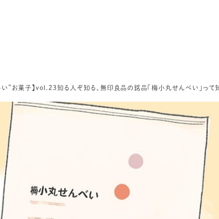
い”お菓子】vol.23知る人ぞ知る、無印良品の銘品「梅小丸せんべい」って