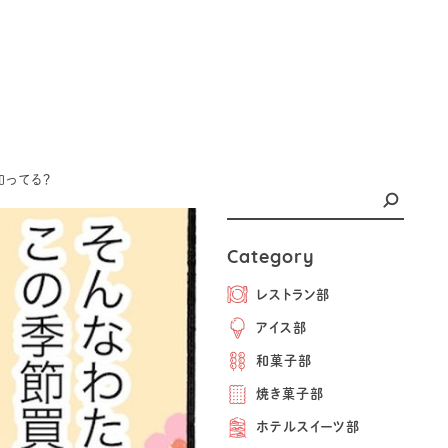
知ってる？
Category
レストラン部
アイス部
和菓子部
焼き菓子部
ホテルスイーツ部