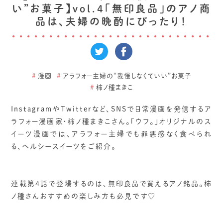
い”お菓子】vol.4「無印良品」のアノ商
品は、夫婦の晩酌にぴったり！
#
漫画
#
アラフォー主婦の“我慢しなくていい”お菓子
#
柿ノ種まきこ
InstagramやTwitterなど、SNSで日常漫画を発信するア
ラフォー漫画家・柿ノ種まきこさん。「ウフ。」オリジナルのス
イーツ漫画では、アラフォー主婦でも罪悪感なく食べられ
る、ヘルシースイーツをご紹介。
連載第4話で登場するのは、無印良品で買えるアノ銘品。柿
ノ種さんおすすめの楽しみ方も必見です♡