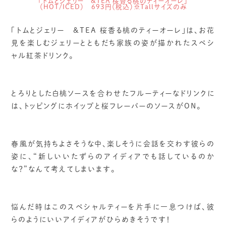
「トムとジェリー &TEA 桜香る桃のティーオーレ」
（HOT/ICED） 693円（税込）※Tallサイズのみ
「トムとジェリー &TEA 桜香る桃のティーオーレ」は、お花
見を楽しむジェリーとともだち家族の姿が描かれたスペシ
ャル紅茶ドリンク。
とろりとした白桃ソースを合わせたフルーティーなドリンクに
は、トッピングにホイップと桜フレーバーのソースがON。
春風が気持ちよさそうな中、楽しそうに会話を交わす彼らの
姿に、“新しいいたずらのアイディアでも話しているのか
な？”なんて考えてしまいます。
悩んだ時はこのスペシャルティーを片手に一息つけば、彼
らのようにいいアイディアがひらめきそうです！