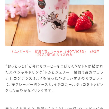
「トムとジェリー 桜舞う苺カフェラテ」（HOT/ICED） 693円
（税込）※Tallサイズのみ
“おっとっと！”と今にもコーヒーをこぼしそうなトムが描かれ
たスペシャルドリンク「トムとジェリー 桜舞う苺カフェラ
テ」。コンデンスミルクを使ったやさしい甘さのカフェラテ
に、桜フレーバーのソースと、イチゴカールチョコをトッピン
グした華やかなドリンクです。
春らしさを集めた、欲張りなトムらしい一杯。ショッピングの