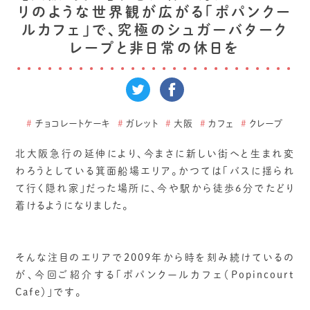
リのような世界観が広がる「ポパンクー
ルカフェ」で、究極のシュガーバターク
レープと非日常の休日を
#
チョコレートケーキ
#
ガレット
#
大阪
#
カフェ
#
クレープ
北大阪急行の延伸により、今まさに新しい街へと生まれ変
わろうとしている箕面船場エリア。かつては「バスに揺られ
て行く隠れ家」だった場所に、今や駅から徒歩6分でたどり
着けるようになりました。
そんな注目のエリアで2009年から時を刻み続けているの
が、今回ご紹介する「ポパンクールカフェ（Popincourt
Cafe）」です。