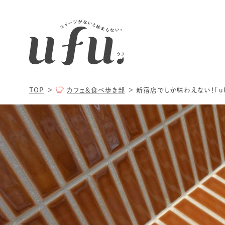
TOP
カフェ＆食べ歩き部
新宿店でしか味わえない！「uRn