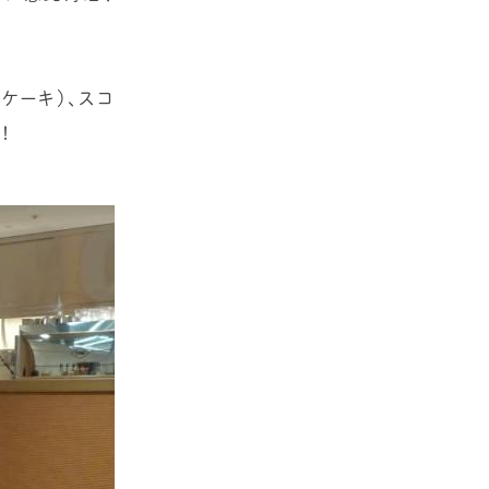
ケーキ）、スコ
！