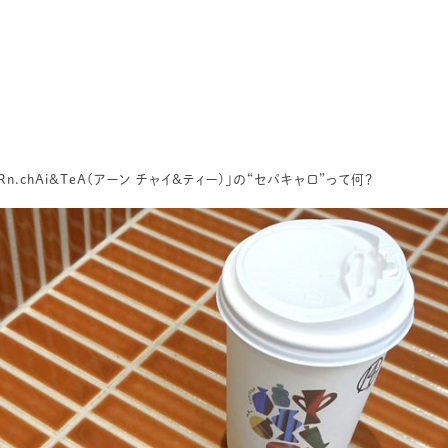
.chAi&TeA(アーン チャイ&ティー)」の“セパキャロ”って何？