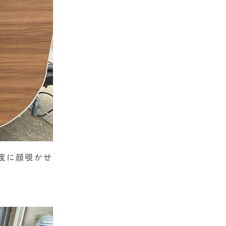
く度に顔覗かせ