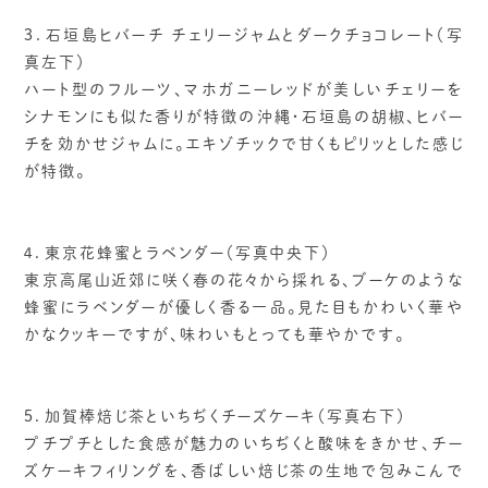
３．石垣島ヒバーチ チェリージャムとダークチョコレート（写
真左下）
ハート型のフルーツ、マホガニーレッドが美しいチェリーを
シナモンにも似た香りが特徴の沖縄・石垣島の胡椒、ヒバー
チを効かせジャムに。エキゾチックで甘くもピリッとした感じ
が特徴。
４．東京花蜂蜜とラベンダー（写真中央下）
東京高尾山近郊に咲く春の花々から採れる、ブーケのような
蜂蜜にラベンダーが優しく香る一品。見た目もかわいく華や
かなクッキーですが、味わいもとっても華やかです。
５．加賀棒焙じ茶といちぢくチーズケーキ（写真右下）
プチプチとした食感が魅力のいちぢくと酸味をきかせ、チー
ズケーキフィリングを、香ばしい焙じ茶の生地で包みこんで