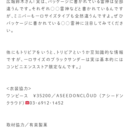
広報鈴木さん「実は、パッケージに書かれている雷神は全部
違うんです。それぞれ○○雷神などと書かれているんです
が、ミニバーも一口サイズタイプも全然違うんですよ。ぜひ
パッケージに書かれている○○雷神に注目してみてくださ
い。
他にもトリビアをいうと、トリビアというか豆知識的な情報
ですが、一口サイズのブラックサンダーは実は基本的には
コンビニエンスストア限定なんです。」
＜衣装協力＞
ワンピース ￥35200／ASEEDONCLÖUD （アシードン
クラウド）
03・6912・1452
取材協力／有楽製菓