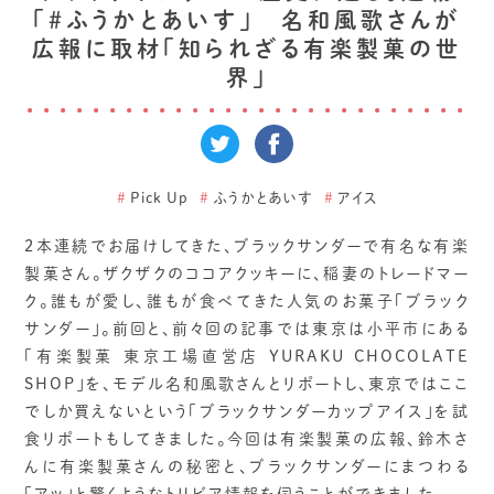
「＃ふうかとあいす」 名和風歌さんが
広報に取材「知られざる有楽製菓の世
界」
#
Pick Up
#
ふうかとあいす
#
アイス
2本連続でお届けしてきた、ブラックサンダーで有名な有楽
製菓さん。ザクザクのココアクッキーに、稲妻のトレードマー
ク。誰もが愛し、誰もが食べてきた人気のお菓子「ブラック
サンダー」。前回と、前々回の記事では東京は小平市にある
「有楽製菓 東京工場直営店 YURAKU CHOCOLATE
SHOP」を、モデル名和風歌さんとリポートし、東京ではここ
でしか買えないという「ブラックサンダーカップアイス」を試
食リポートもしてきました。今回は有楽製菓の広報、鈴木さ
んに有楽製菓さんの秘密と、ブラックサンダーにまつわる
「アッ」と驚くようなトリビア情報を伺うことができました。