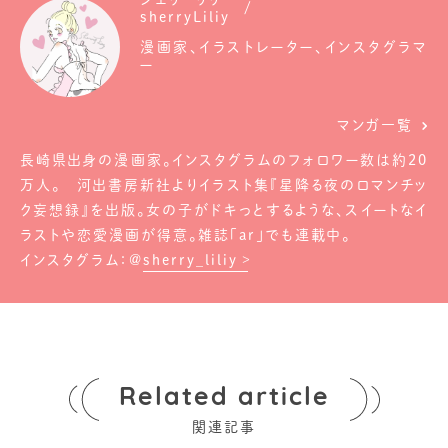
sherryLiliy
漫画家、イラストレーター、インスタグラマ
ー
マンガ一覧
長崎県出身の漫画家。インスタグラムのフォロワー数は約20
万人。 河出書房新社よりイラスト集『星降る夜のロマンチッ
ク妄想録』を出版。女の子がドキっとするような、スイートなイ
ラストや恋愛漫画が得意。雑誌「ar」でも連載中。
インスタグラム：@
sherry_liliy
Related article
関連記事