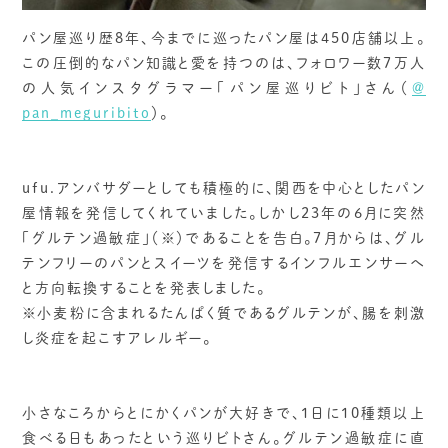
パン屋巡り歴8年、今までに巡ったパン屋は450店舗以上。
この圧倒的なパン知識と愛を持つのは、フォロワー数7万人
の人気インスタグラマー「パン屋巡りビト」さん（
＠
pan_meguribito
）。
ufu.アンバサダーとしても積極的に、関西を中心としたパン
屋情報を発信してくれていました。しかし23年の6月に突然
「グルテン過敏症」（※）であることを告白。7月からは、グル
テンフリーのパンとスイーツを発信するインフルエンサーへ
と方向転換することを発表しました。
※小麦粉に含まれるたんぱく質であるグルテンが、腸を刺激
し炎症を起こすアレルギー。
小さなころからとにかくパンが大好きで、1日に10種類以上
食べる日もあったという巡りビトさん。グルテン過敏症に直