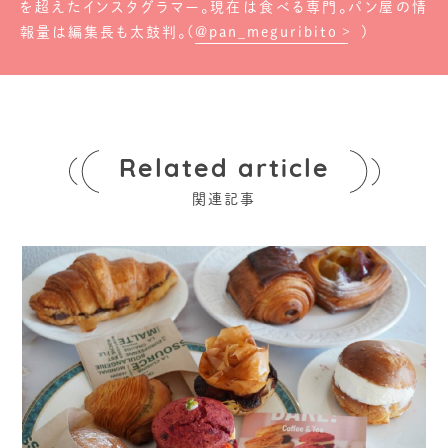
を超えたインスタグラマー。現在は食べる専門。パン屋の情
報量は編集長も太鼓判。(
@pan_meguribito
)
Related article
関連記事