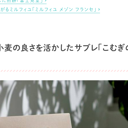
んだ煎餅「富士見堂」
るミルフィユ「ミルフィユ メゾン フランセ」
小麦の良さを活かしたサブレ「こむぎ