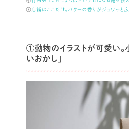
④
行列必至。甘じょっぱさがクセになる餡を挟
⑤
店舗はここだけ。バターの香りがジュワっと広が
①動物のイラストが可愛い。
いおかし」