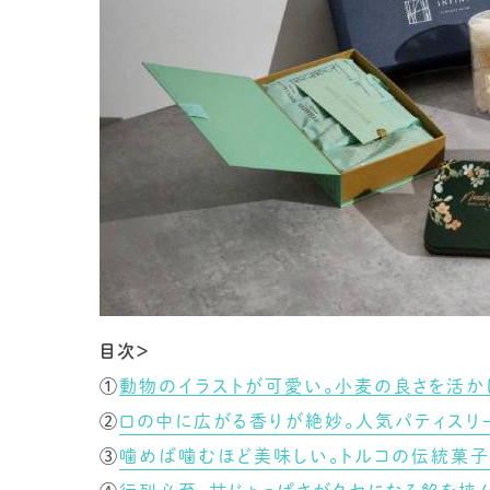
目次＞
①
動物のイラストが可愛い。小麦の良さを活か
②
口の中に広がる香りが絶妙。人気パティスリ
③
噛めば噛むほど美味しい。トルコの伝統菓子“